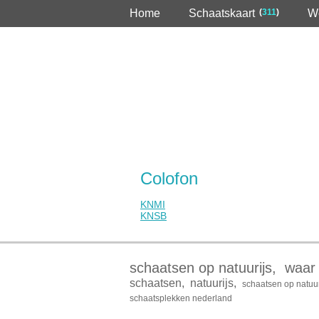
Home
Schaatskaart
(
311
)
W
Colofon
KNMI
KNSB
schaatsen op natuurijs
,
waar 
schaatsen
,
natuurijs
,
schaatsen op natuu
schaatsplekken nederland