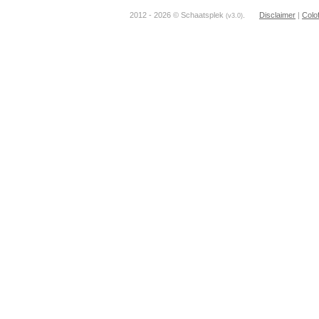
2012 - 2026 © Schaatsplek
.
Disclaimer
|
Colo
(v3.0)