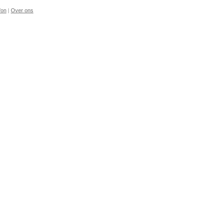
fon
|
Over ons