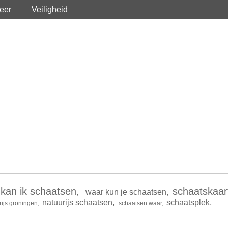
eer
Veiligheid
kan ik schaatsen
,
schaatskaar
waar kun je schaatsen
,
natuurijs schaatsen
,
schaatsplek
,
rijs groningen
,
schaatsen waar
,